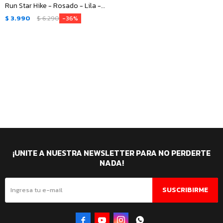
Run Star Hike - Rosado - Lila -
Anaranjado
$
3.990
$
6.290
36
¡UNITE A NUESTRA NEWSLETTER PARA NO PERDERTE
NADA!
SUSCRIBIRME



