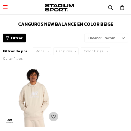

CANGUROS NEW BALANCE EN COLOR BEIGE
Recomendados
Filtrando por:
Ropa
Canguros
Color:
Beige
Quitar filtros