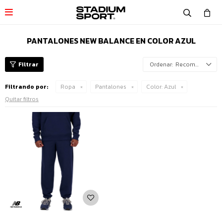

PANTALONES NEW BALANCE EN COLOR AZUL
Recomendados
Filtrando por:
Ropa
Pantalones
Color:
Azul
Quitar filtros