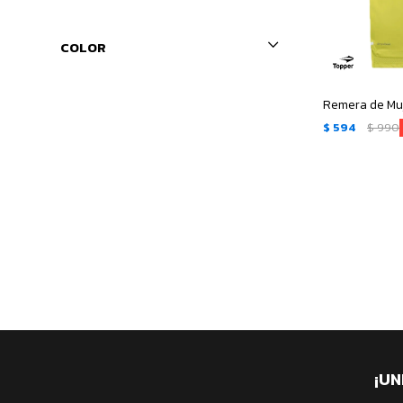
COLOR
$
594
$
990
¡UN