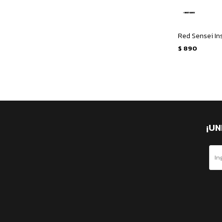
$
890
¡UN