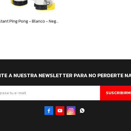
Red Sensei Instant Ping Pong - Blanco - Negro
ITE A NUESTRA NEWSLETTER PARA NO PERDERTE N
SUSCRIBIRM



