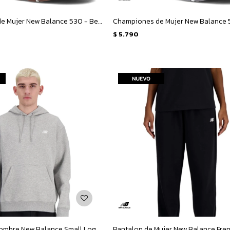
Championes de Mujer New Balance 530 - Beige - Marron
$
5.790
Canguro de Hombre New Balance Small Logo French Terry Hoodie - Gris