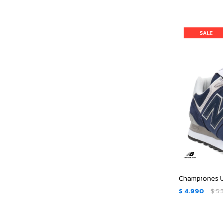
$
4.990
$
5.