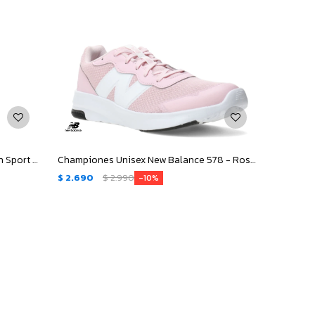
Remera de Hombre New Balance Run Sport Essentials Tecnica - Gris
Championes Unisex New Balance 578 - Rosa - Blanco
$
2.690
$
2.990
10