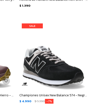
$
1.390
Championes de Mujer New Balance Hierro - Rosado - Amarillo Mostaza
Championes Unisex New Balance 574 - Negro - Gris
$
4.990
$
5.390
7