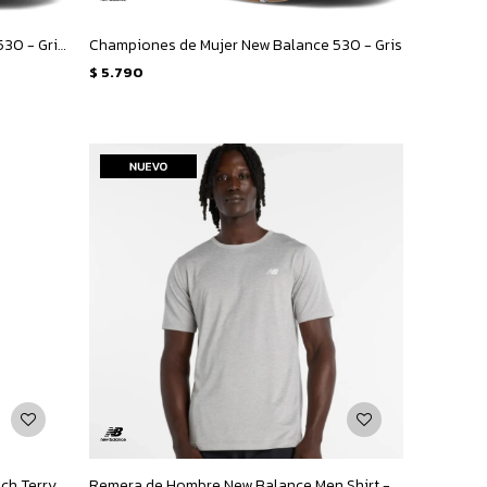
Championes de Mujer New Balance 530 - Gris Metalizado
Championes de Mujer New Balance 530 - Gris
$
5.790
Pantalon de Mujer New Balance French Terry Jogger - Negro
Remera de Hombre New Balance Men Shirt - Gris