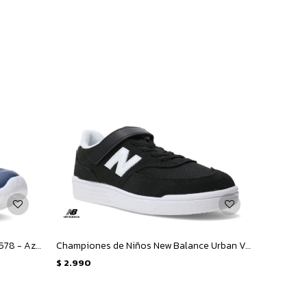
Championes de Niños New Balance 578 - Azul - Amarillo Fluo
Championes de Niños New Balance Urban Velcro - Negro - Blanco
$
2.990