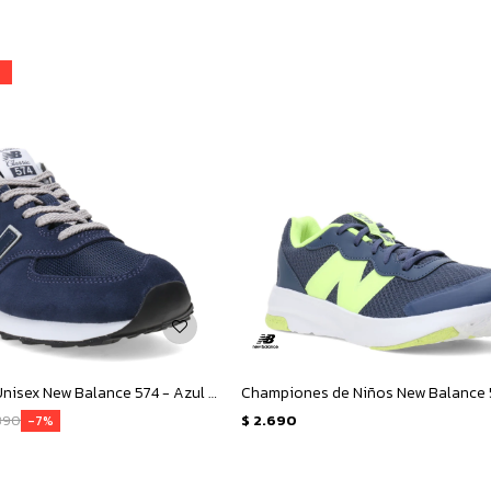
Championes Unisex New Balance 574 - Azul Marino - Gris
390
$
2.690
7