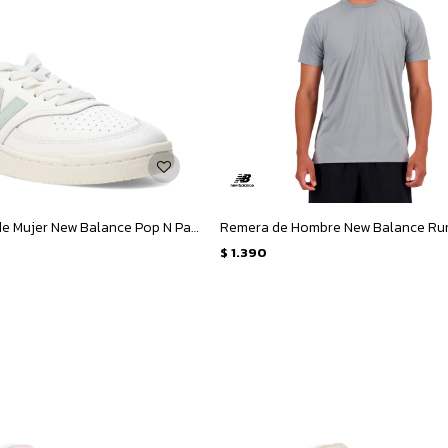
Championes de Mujer New Balance Pop N Pack Leather - Beige - Verde
$
1.390