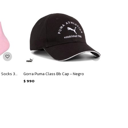
Medias de Niños Puma Plain Quarter Socks 3 Pares - Rosado - Blanco - Gris
Gorra Puma Class Bb Cap - Negro
$
990