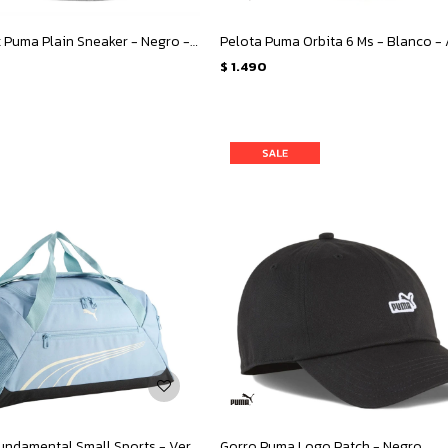
Medias Unisex Puma Plain Sneaker - Negro - Blanco - Gris
Pelota Puma Orbita 6 Ms - Blanco -
$
1.490
Bolso Puma Fundamental Small Sports - Verde Claro
Gorro Puma Logo Patch - Negro