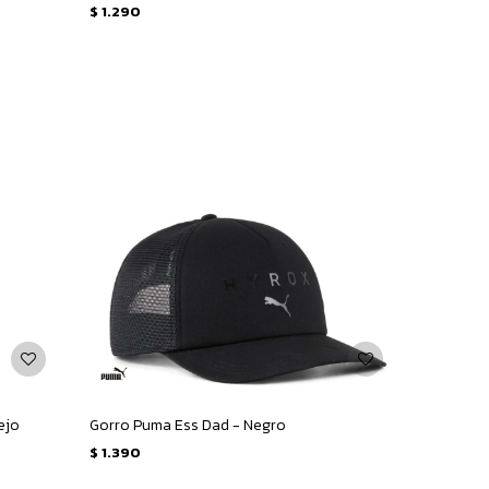
$
1.290
ejo
Gorro Puma Ess Dad - Negro
$
1.390