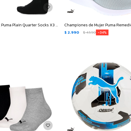
Medias Unisex Puma Plain Quarter Socks X3 - Negro
$
2.990
$
4.590
34