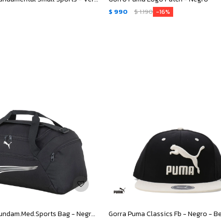
$
990
$
1.190
16
Bolso Puma Fundam.Med.Sports Bag - Negro - Blanco
Gorra Puma Classics Fb - Negro - B