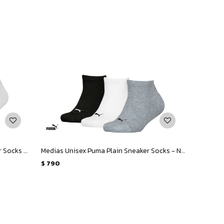
Medias de Niños Puma Plain Sneaker Socks 3 Pares - Blanco
Medias Unisex Puma Plain Sneaker Socks - Negro - Blanco - Gris
$
790