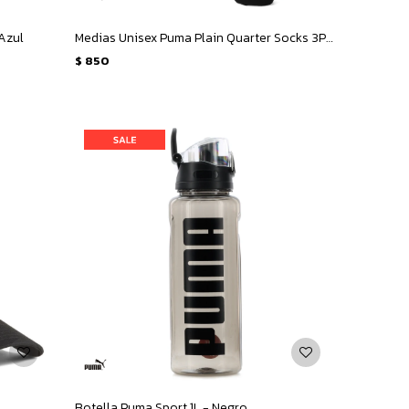
 Azul
Medias Unisex Puma Plain Quarter Socks 3Pares - Gris - Blanco
$
850
Botella Puma Sport 1L - Negro