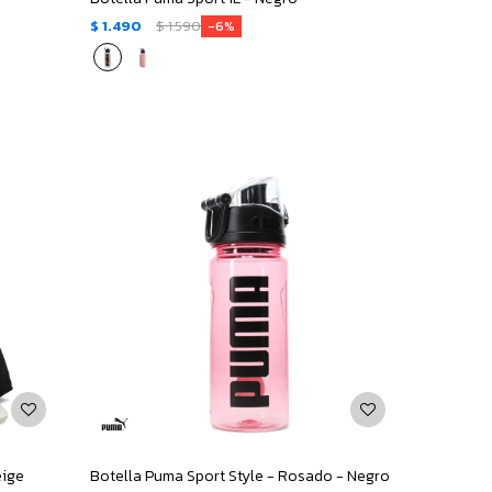
$
1.490
$
1.590
6
eige
Botella Puma Sport Style - Rosado - Negro