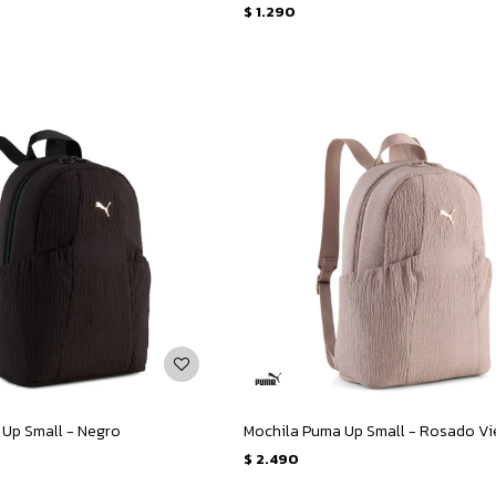
$
1.290
Up Small - Negro
Mochila Puma Up Small - Rosado Vi
$
2.490