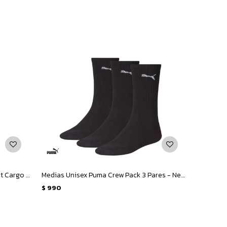
Pantalon de Mujer Puma Ess Comfort Cargo Pant - Negro
Medias Unisex Puma Crew Pack 3 Pares - Negro
$
990