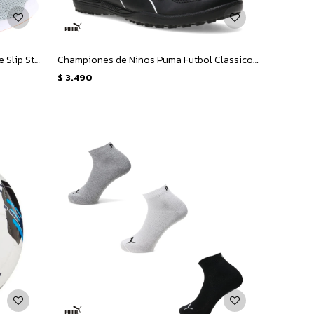
Championes de Mujer Puma Remedie Slip Strap Wns - Gris - Rosa
Championes de Niños Puma Futbol Classico Tt Jr - Negro - Blanco
$
3.490