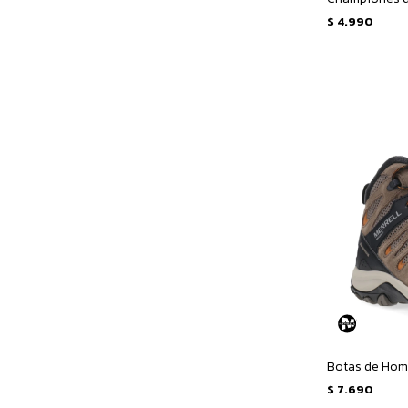
$
4.990
$
7.690