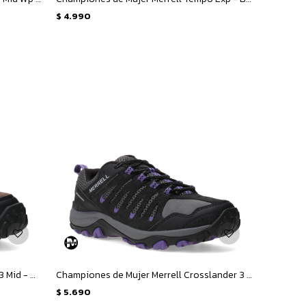
$
4.990
Botas de Mujer Merrell Crosslander 3 Mid - Marrón
Championes de Mujer Merrell Crosslander 3 - Negro - Púrpura
$
5.690