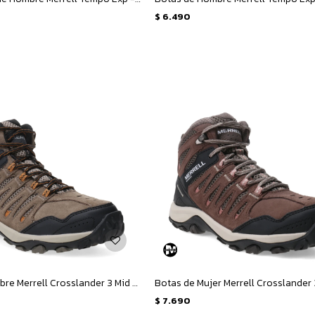
$
6.490
Botas de Hombre Merrell Crosslander 3 Mid WP - Marrón - Negro
$
7.690