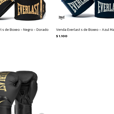
t s de Boxeo - Negro - Dorado
$
1.100