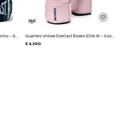
Venda Everlast s de Boxeo - Azul Marino - Gris
Guantes Unisex Everlast Boxeo Elite W - Azul Marino - Rosa
$
4.300