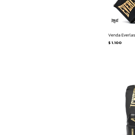
Venda Everlas
$
1.100