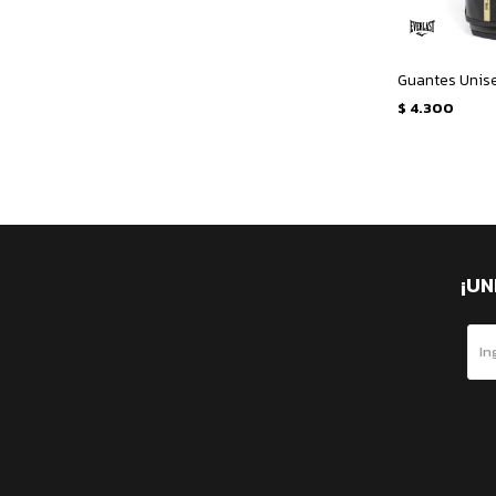
$
4.300
¡UN