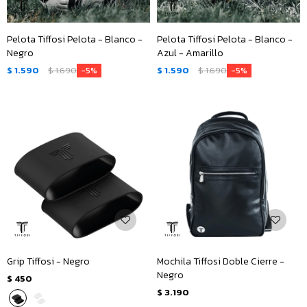
Pelota Tiffosi Pelota - Blanco -
Pelota Tiffosi Pelota - Blanco -
Negro
Azul - Amarillo
$
1.590
$
1.690
$
1.590
$
1.690
5
5
Grip Tiffosi - Negro
Mochila Tiffosi Doble Cierre -
Negro
$
450
$
3.190