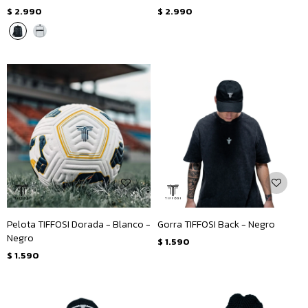
$
2.990
$
2.990
Pelota TIFFOSI Dorada - Blanco -
Gorra TIFFOSI Back - Negro
Negro
$
1.590
$
1.590