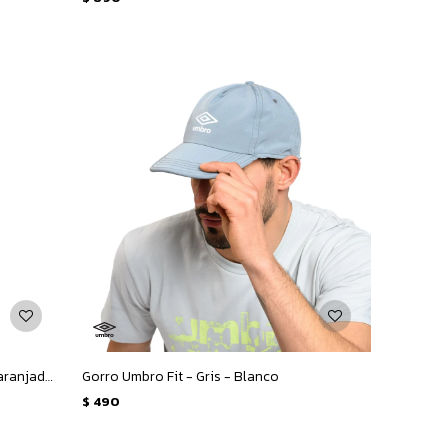
Pelota Umbro Neo Swerve Mini - Anaranjado - Negro
Gorro Umbro Fit - Gris - Blanco
$
490