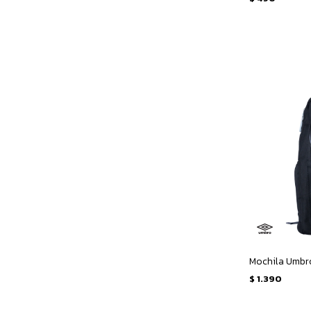
Mochila Umbro
$
1.390