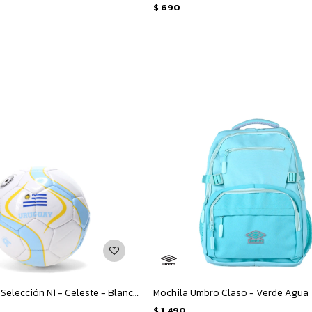
$
690
Pelota Umbro Selección N1 - Celeste - Blanco - Amarillo
Mochila Umbro Claso - Verde Agua
$
1.490