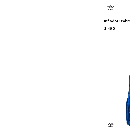
Inflador Umbr
$
490