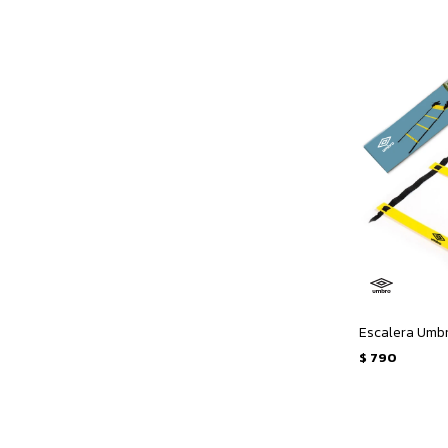
Escalera Umbr
$
790