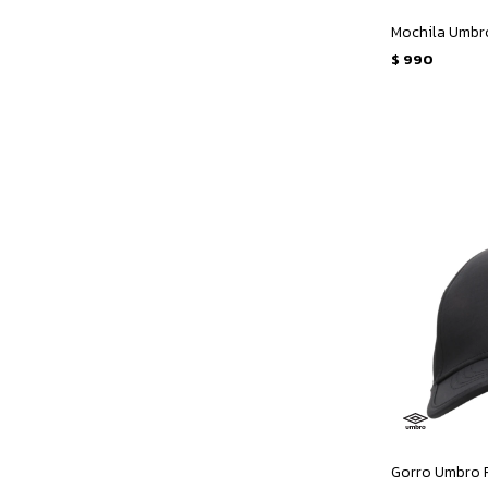
Mochila Umbro
$
990
Gorro Umbro F