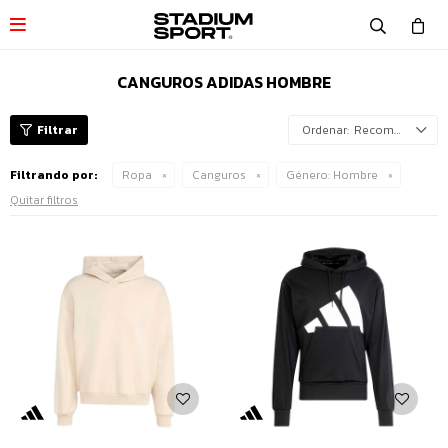

CANGUROS ADIDAS HOMBRE
Recomendados
Filtrando por:
Ropa
Canguros
Género:
Hombre
Quitar filtros