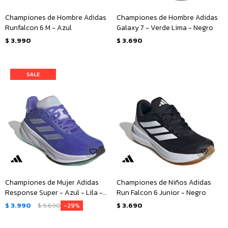
Championes de Hombre Adidas
Championes de Hombre Adidas
Runfalcon 6 M - Azul
Galaxy 7 - Verde Lima - Negro
$
3.990
$
3.690
Championes de Mujer Adidas
Championes de Niños Adidas
Response Super - Azul - Lila -
Run Falcon 6 Junior - Negro
Plateado
$
3.990
$
5.690
$
3.690
29