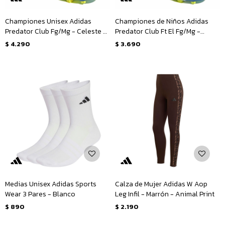
Championes Unisex Adidas
Championes de Niños Adidas
Predator Club Fg/Mg - Celeste -
Predator Club Ft El Fg/Mg -
Amarillo
Celeste - Amarillo
$
4.290
$
3.690
Medias Unisex Adidas Sports
Calza de Mujer Adidas W Aop
Wear 3 Pares - Blanco
Leg Infil - Marrón - Animal Print
$
890
$
2.190