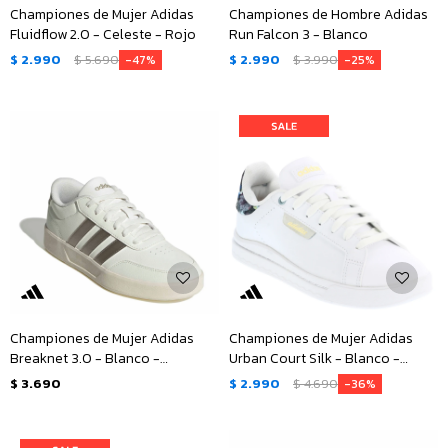
Championes de Mujer Adidas
Championes de Hombre Adidas
Fluidflow 2.0 - Celeste - Rojo
Run Falcon 3 - Blanco
$
2.990
$
5.690
$
2.990
$
3.990
47
25
Championes de Mujer Adidas
Championes de Mujer Adidas
Breaknet 3.0 - Blanco -
Urban Court Silk - Blanco -
Plateado
Anaranjado - Gris
$
3.690
$
2.990
$
4.690
36