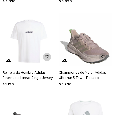
$
3.890
$
3.890
Remera de Hombre Adidas
Championes de Mujer Adidas
Essentials Linear Single Jersey M
Ultrarun 5 Tr W - Rosado -
- Blanco - Negro
Rosado Viejo
$
1.190
$
5.790