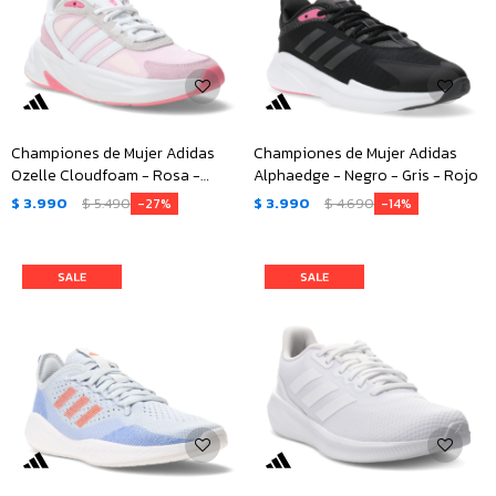
Championes de Mujer Adidas
Championes de Mujer Adidas
Ozelle Cloudfoam - Rosa -
Alphaedge - Negro - Gris - Rojo
Blanco - Gris
$
3.990
$
5.490
$
3.990
$
4.690
27
14