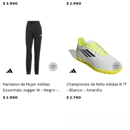
$
3.990
$
2.990
Pantalon de Mujer Adidas
Championes de Niño Adidas III Tf
Essentials Jogger W - Negro -
- Blanco - Amarillo
Blanco
$
2.990
$
2.790