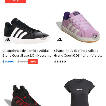
Championes de Hombre Adidas
Championes de Niños Adidas
Grand Court Base 2.0 - Negro -
Grand Court 00S - Lila - Violeta
Blanco
$
3.690
$
4.590
$
3.590
19