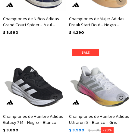
Championes de Niños Adidas
Championes de Mujer Adidas
Grand Court Spider - Azul -
Break Start Bold - Negro -
Marino
Blanco
$
3.890
$
4.290
Championes de Hombre Adidas
Championes de Hombre Adidas
Galaxy 7 M - Negro - Blanco
Ultrarun 5 - Blanco - Gris
$
3.890
$
3.990
$
5.190
23