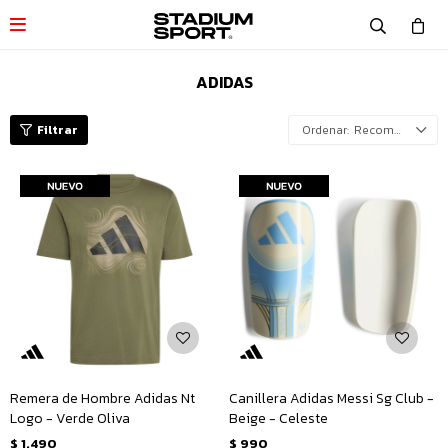

ADIDAS
Recomendados
Remera de Hombre Adidas Nt
Canillera Adidas Messi Sg Club -
Logo - Verde Oliva
Beige - Celeste
$
1.490
$
990