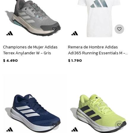
Championes de Mujer Adidas
Remera de Hombre Adidas
Terrex Anylander W - Gris
Adi365 Running Essentials M -
Blanco - Plateado
$
4.490
$
1.790