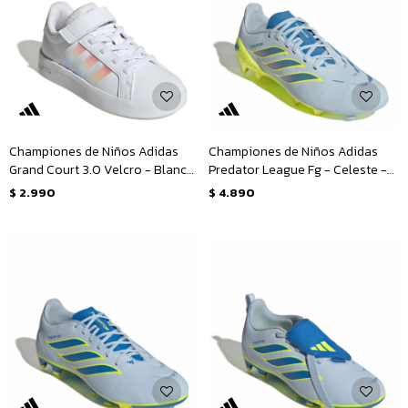
Championes de Niños Adidas
Championes de Niños Adidas
Grand Court 3.0 Velcro - Blanco
Predator League Fg - Celeste -
- Rosado
Amarillo
$
2.990
$
4.890