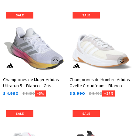
Championes de Mujer Adidas
Championes de Hombre Adidas
Ultrarun 5 - Blanco - Gris
Ozelle Cloudfoam - Blanco -
Gris
$
4.990
$
5.190
$
3.990
$
5.490
3
27