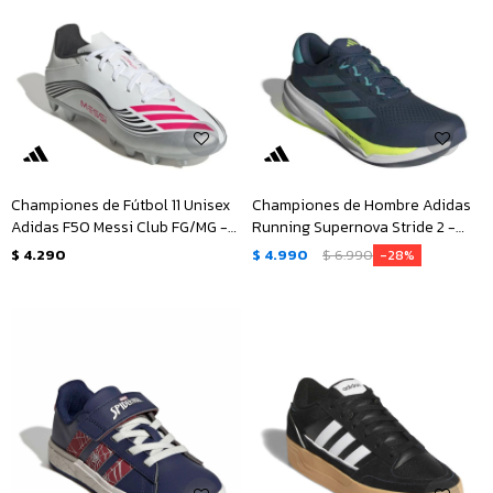
Championes de Fútbol 11 Unisex
Championes de Hombre Adidas
Adidas F50 Messi Club FG/MG -
Running Supernova Stride 2 -
Blanco - Rojo - Negro -
Azul Petroleo - Verde Menta
$
4.290
$
4.990
$
6.990
28
Plateado