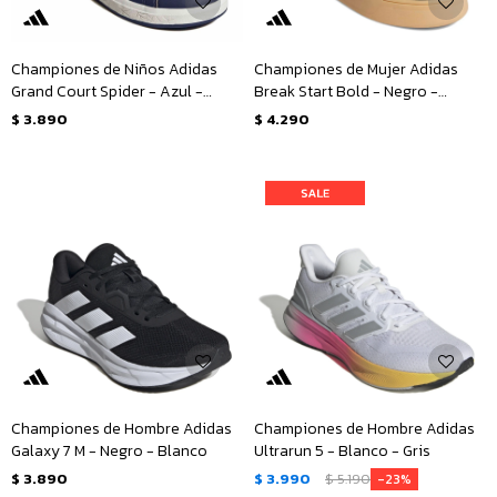
Championes de Niños Adidas
Championes de Mujer Adidas
Grand Court Spider - Azul -
Break Start Bold - Negro -
Marino
Blanco
$
3.890
$
4.290
Championes de Hombre Adidas
Championes de Hombre Adidas
Galaxy 7 M - Negro - Blanco
Ultrarun 5 - Blanco - Gris
$
3.890
$
3.990
$
5.190
23