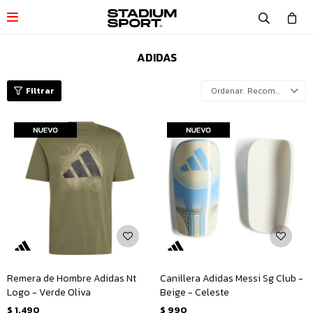

ADIDAS
Recomendados
Remera de Hombre Adidas Nt
Canillera Adidas Messi Sg Club -
Logo - Verde Oliva
Beige - Celeste
$
1.490
$
990