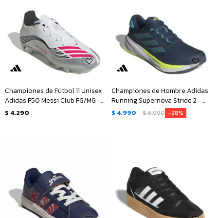
Championes de Fútbol 11 Unisex
Championes de Hombre Adidas
Adidas F50 Messi Club FG/MG -
Running Supernova Stride 2 -
Blanco - Rojo - Negro -
Azul Petroleo - Verde Menta
$
4.290
$
4.990
$
6.990
28
Plateado