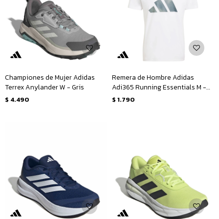
Championes de Mujer Adidas
Remera de Hombre Adidas
Terrex Anylander W - Gris
Adi365 Running Essentials M -
Blanco - Plateado
$
4.490
$
1.790