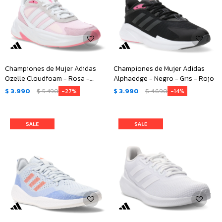
Championes de Mujer Adidas
Championes de Mujer Adidas
Ozelle Cloudfoam - Rosa -
Alphaedge - Negro - Gris - Rojo
Blanco - Gris
$
3.990
$
5.490
$
3.990
$
4.690
27
14