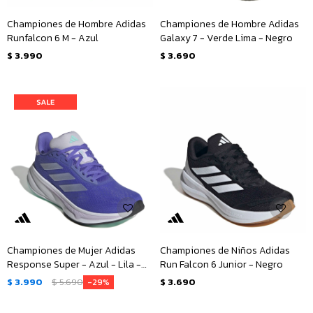
Championes de Hombre Adidas
Championes de Hombre Adidas
Runfalcon 6 M - Azul
Galaxy 7 - Verde Lima - Negro
$
3.990
$
3.690
Championes de Mujer Adidas
Championes de Niños Adidas
Response Super - Azul - Lila -
Run Falcon 6 Junior - Negro
Plateado
$
3.990
$
5.690
$
3.690
29