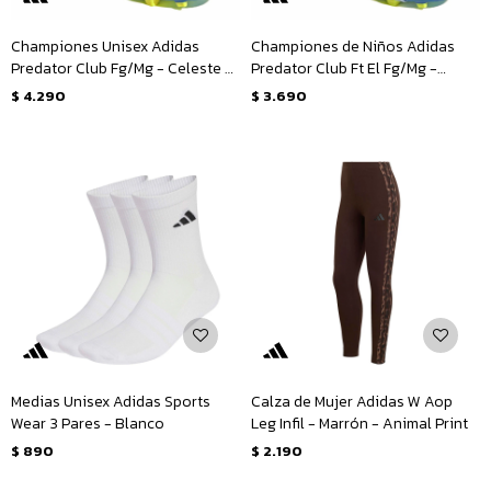
Championes Unisex Adidas
Championes de Niños Adidas
Predator Club Fg/Mg - Celeste -
Predator Club Ft El Fg/Mg -
Amarillo
Celeste - Amarillo
$
4.290
$
3.690
Medias Unisex Adidas Sports
Calza de Mujer Adidas W Aop
Wear 3 Pares - Blanco
Leg Infil - Marrón - Animal Print
$
890
$
2.190