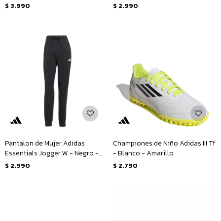
$
3.990
$
2.990
Pantalon de Mujer Adidas
Championes de Niño Adidas III Tf
Essentials Jogger W - Negro -
- Blanco - Amarillo
Blanco
$
2.990
$
2.790