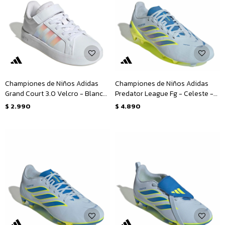
Championes de Niños Adidas
Championes de Niños Adidas
Grand Court 3.0 Velcro - Blanco
Predator League Fg - Celeste -
- Rosado
Amarillo
$
2.990
$
4.890