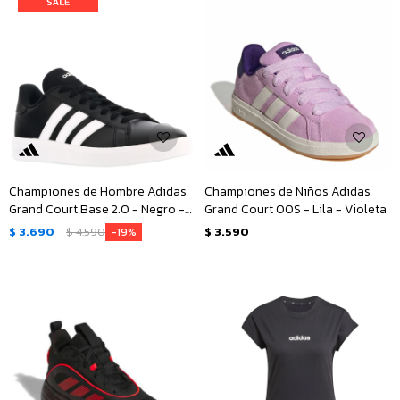
Championes de Hombre Adidas
Championes de Niños Adidas
Grand Court Base 2.0 - Negro -
Grand Court 00S - Lila - Violeta
Blanco
$
3.690
$
4.590
$
3.590
19