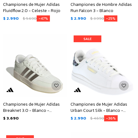
Championes de Mujer Adidas
Championes de Hombre Adidas
Fluidflow 2.0 - Celeste - Rojo
Run Falcon 3 - Blanco
$
2.990
$
5.690
$
2.990
$
3.990
47
25
Championes de Mujer Adidas
Championes de Mujer Adidas
Breaknet 3.0 - Blanco -
Urban Court Silk - Blanco -
Plateado
Anaranjado - Gris
$
3.690
$
2.990
$
4.690
36