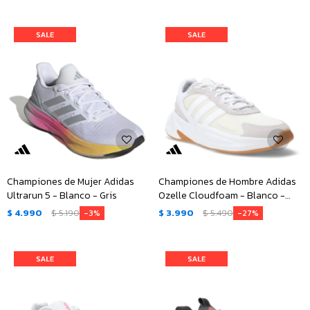
Championes de Mujer Adidas
Championes de Hombre Adidas
Ultrarun 5 - Blanco - Gris
Ozelle Cloudfoam - Blanco -
Gris
$
4.990
$
5.190
$
3.990
$
5.490
3
27