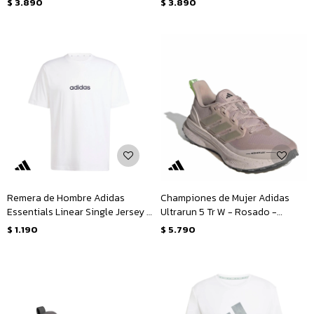
$
3.890
$
3.890
Remera de Hombre Adidas
Championes de Mujer Adidas
Essentials Linear Single Jersey M
Ultrarun 5 Tr W - Rosado -
- Blanco - Negro
Rosado Viejo
$
1.190
$
5.790