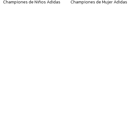
Championes de Niños Adidas
Championes de Mujer Adidas
Samba Junior - Negro
Samba - Negro
$
4.890
$
6.290
Championes de Hombre Adidas
Championes de Hombre Adidas
Duramo Speed 2 M - Negro
Runfalcon 6 M - Verde - Oliva
$
5.490
$
3.990