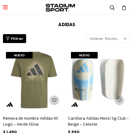

ADIDAS
Recomendados
Remera de Hombre Adidas Nt
Canillera Adidas Messi Sg Club -
Logo - Verde Oliva
Beige - Celeste
$
1.490
$
990