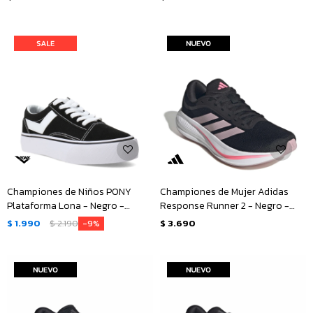
Championes de Niños PONY
Championes de Mujer Adidas
Plataforma Lona - Negro -
Response Runner 2 - Negro -
Blanco
Fucsia
$
1.990
$
2.190
$
3.690
9