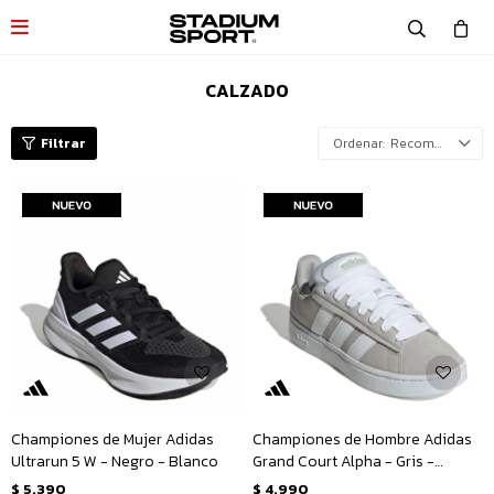

CALZADO
Recomendados
Championes de Mujer Adidas
Championes de Hombre Adidas
Ultrarun 5 W - Negro - Blanco
Grand Court Alpha - Gris -
Blanco
$
5.390
$
4.990