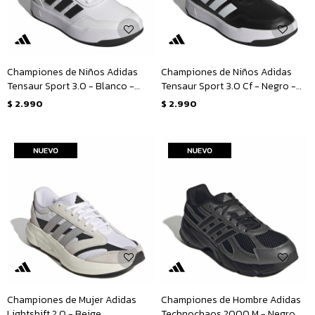
Championes de Niños Adidas
Championes de Niños Adidas
Tensaur Sport 3.0 - Blanco -
Tensaur Sport 3.0 Cf - Negro -
Negro
Blanco
$
2.990
$
2.990
Championes de Mujer Adidas
Championes de Hombre Adidas
Lightshift 2.0 - Beige
Technochaos 2000 M - Negro