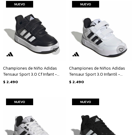
Championes de Niño Adidas
Championes de Niños Adidas
Tensaur Sport 3.0 Cf Infant -
Tensaur Sport 3.0 Infantil -
Negro
Blanco - Negro
$
2.490
$
2.490