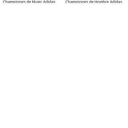
Championes de Mujer Adidas
Championes de Hombre Adidas
Samba - Negro
Duramo Speed 2 M - Negro
$
6.290
$
5.490
Championes de Hombre Adidas
Championes de Hombre Adidas
Runfalcon 6 M - Verde - Oliva
Runfalcon 6 M - Negro
$
3.990
$
3.990