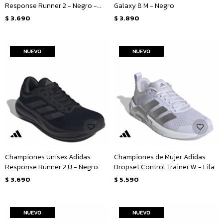
Response Runner 2 - Negro -
Galaxy 8 M - Negro
Fucsia
$
3.690
$
3.890
Championes Unisex Adidas
Championes de Mujer Adidas
Response Runner 2 U - Negro
Dropset Control Trainer W - Lila
$
3.690
$
5.590