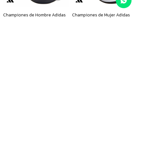
Championes de Hombre Adidas
Championes de Mujer Adidas
Runfalcon 6 M - Negro
Runfalcon 6 W - Lila
$
3.990
$
3.990
Championes de Mujer Adidas
Championes de Mujer Adidas
Galaxy 8 W - Rosado
Galaxy 8 W - Rosado - Claro
$
3.890
$
3.890