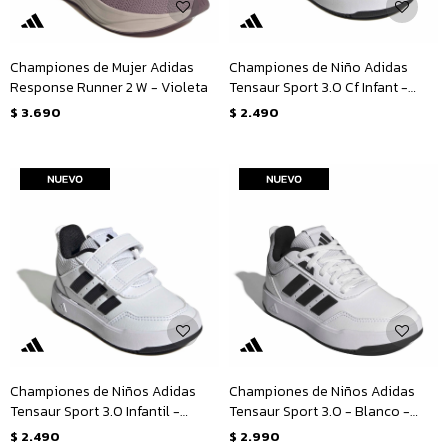
Championes de Mujer Adidas
Championes de Niño Adidas
Response Runner 2 W - Violeta
Tensaur Sport 3.0 Cf Infant -
Negro
$
3.690
$
2.490
Championes de Niños Adidas
Championes de Niños Adidas
Tensaur Sport 3.0 Infantil -
Tensaur Sport 3.0 - Blanco -
Blanco - Negro
Negro
$
2.490
$
2.990