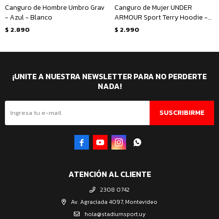
Canguro de Hombre Umbro Grav
Canguro de Mujer UNDER
- Azul - Blanco
ARMOUR Sport Terry Hoodie -
Negro
$
2.890
$
2.990
¡UNITE A NUESTRA NEWSLETTER PARA NO PERDERTE
NADA!
SUSCRIBIRME




ATENCIÓN AL CLIENTE
2308 0742
Av. Agraciada 4097, Montevideo
hola@stadiumsport.uy