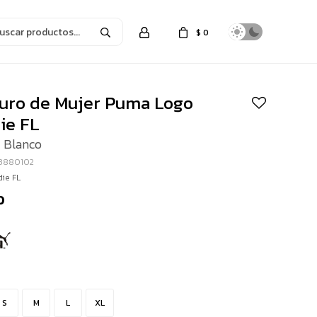
$
0
uro de Mujer Puma Logo
ie FL
- Blanco
23880102
ie FL
0
S
M
L
XL