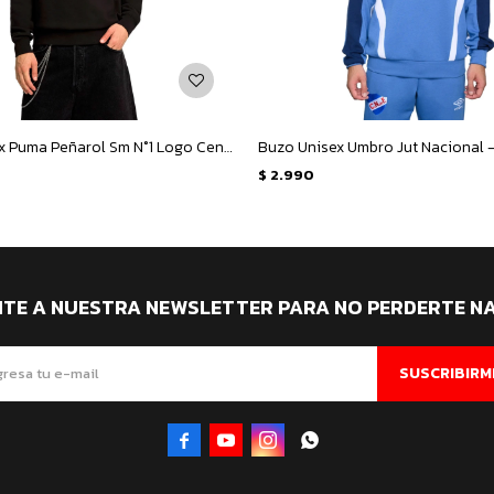
Buzo Unisex Puma Peñarol Sm N°1 Logo Centro - Negro
$
2.990
ITE A NUESTRA NEWSLETTER PARA NO PERDERTE N
SUSCRIBIRM



