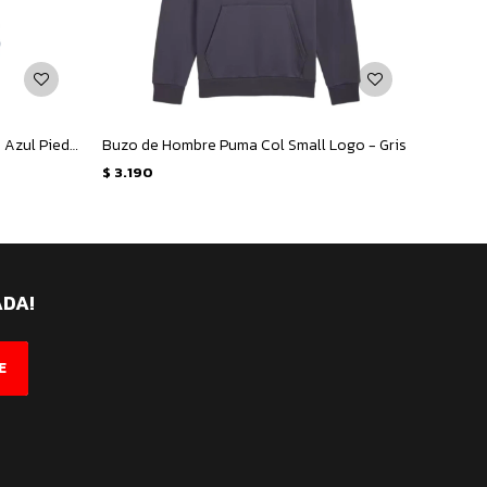
Buzo Unisex Umbro Jut Nacional - Azul Piedra - Negro
Buzo de Hombre Puma Col Small Logo - Gris
Buzo d
$
3.190
$
3.19
ADA!
E