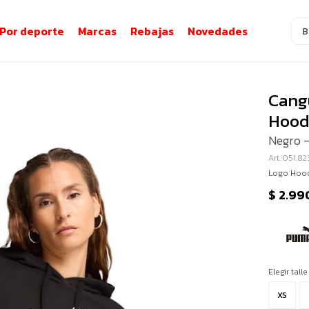
Por deporte
Marcas
Rebajas
Novedades
Cang
Hood
Negro 
051.8
Logo Hood
$
2.99
Elegir talle
XS