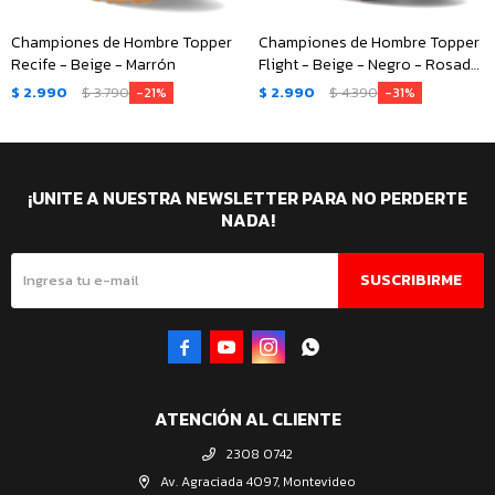
Championes de Hombre Topper
Championes de Hombre Topper
Recife - Beige - Marrón
Flight - Beige - Negro - Rosado
Coral
$
2.990
$
3.790
$
2.990
$
4.390
21
31
¡UNITE A NUESTRA NEWSLETTER PARA NO PERDERTE
NADA!
SUSCRIBIRME




ATENCIÓN AL CLIENTE
2308 0742
Av. Agraciada 4097, Montevideo