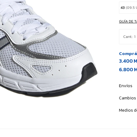
43
(09.5 
GUÍA DE T
1
Comprá 
3.400 
6.800 
Envíos
Cambios 
Medios d