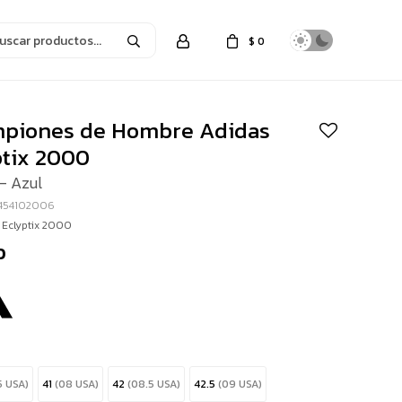
$
0
piones de Hombre Adidas
ptix 2000
- Azul
I454102006
Eclyptix 2000
0
5 USA)
41
(08 USA)
42
(08.5 USA)
42.5
(09 USA)