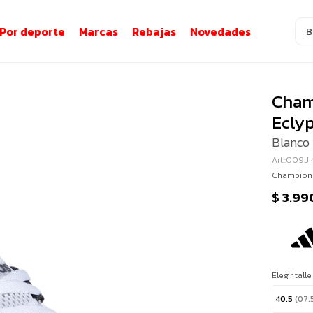
Por deporte
Marcas
Rebajas
Novedades
Cham
Ecly
Blanco 
009.J
Champion 
$
3.99
Elegir talle
40.5
(07.