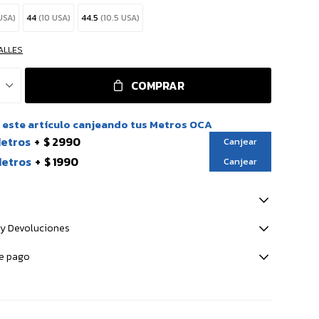
USA)
44
(10 USA)
44.5
(10.5 USA)
ALLES
COMPRAR
este artículo canjeando tus Metros OCA
Metros
$ 2990
Canjear
Metros
$ 1990
Canjear
y Devoluciones
e pago