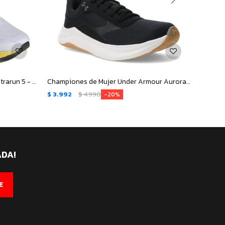
Championes de Hombre Adidas Ultrarun 5 - Blanco - Gris
Championes de Mujer Under Armour Aurora 3 - Negro
$
3.992
$
4.990
$
3.99
20
ADA!
E