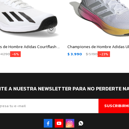
Championes de Hombre Adidas Courtflash Speed - Blanco - Negro
4.290
$
3.990
$
5.190
6
23
ITE A NUESTRA NEWSLETTER PARA NO PERDERTE N
SUSCRIBIRM



