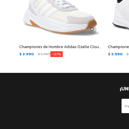
Championes de Hombre Adidas Ozelle Cloudfoam - Blanco - Gris
$
3.990
$
5.490
$
3.990
$
27
¡UN