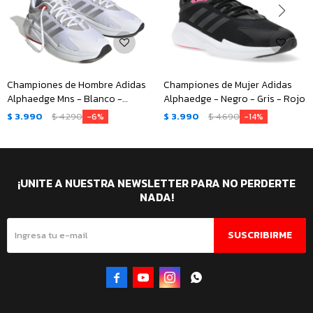
Championes de Hombre Adidas
Championes de Mujer Adidas
Alphaedge Mns - Blanco -
Alphaedge - Negro - Gris - Rojo
Plateado - Gris
$
3.990
$
4.290
$
3.990
$
4.690
6
14
¡UNITE A NUESTRA NEWSLETTER PARA NO PERDERTE
NADA!
SUSCRIBIRME



