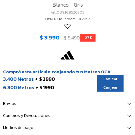
Blanco - Gris
009.F28520205
Ozelle Cloudfoam - IF2852
$
3.990
$
5.490
27
Comprá este artículo canjeando tus Metros OCA
3.400 Metros
$ 2990
Canjear
6.800 Metros
$ 1990
Canjear
Envíos
Cambios y Devoluciones
Medios de pago