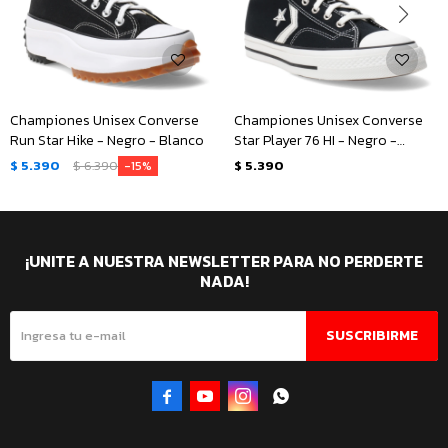
Championes Unisex Converse
Championes Unisex Converse
Run Star Hike - Negro - Blanco
Star Player 76 HI - Negro -
Blanco
$
5.390
$
6.390
$
5.390
15
¡UNITE A NUESTRA NEWSLETTER PARA NO PERDERTE
NADA!
SUSCRIBIRME



