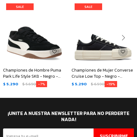
Championes de Hombre Puma
Championes de Mujer Converse
Park Life Style SK8 - Negro -
Cruise Low Top - Negro -
Beige Natural
Blanco
$
5.290
$
5.690
$
5.290
$
6.590
7
19
¡UNITE A NUESTRA NEWSLETTER PARA NO PERDERTE
NADA!
SUSCRIBIRME