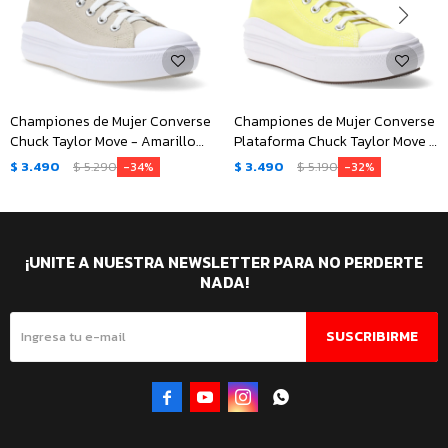
Championes de Mujer Converse
Championes de Mujer Converse
Chuck Taylor Move - Amarillo
Plataforma Chuck Taylor Move -
Arena - Negro - Blanco
Amarillo
$
3.490
$
5.290
$
3.490
$
5.190
34
32
¡UNITE A NUESTRA NEWSLETTER PARA NO PERDERTE
NADA!
SUSCRIBIRME



