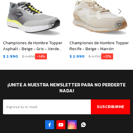
Championes de Hombre Topper
Championes de Hombre Topper
Asphalt - Beige - Gris - Verde
Recife - Beige - Marrón
Lima
$
2.990
$
3.490
$
2.990
$
3.790
14
21
¡UNITE A NUESTRA NEWSLETTER PARA NO PERDERTE
NADA!
SUSCRIBIRME



