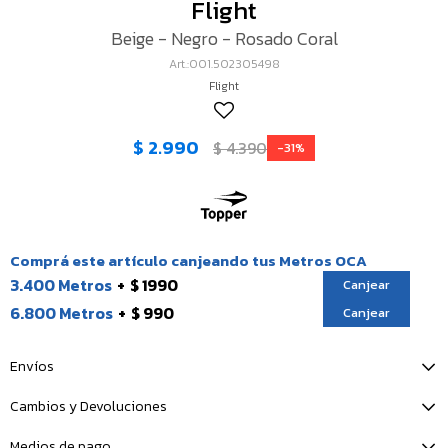
Flight
Beige - Negro - Rosado Coral
001.502305498
Flight
$
2.990
$
4.390
31
Comprá este artículo canjeando tus Metros OCA
3.400 Metros
$ 1990
Canjear
6.800 Metros
$ 990
Canjear
Envíos
Cambios y Devoluciones
Medios de pago