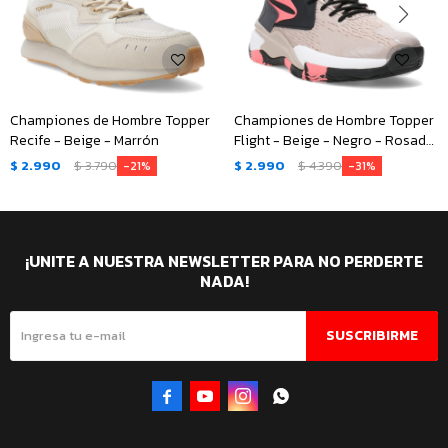
Championes de Hombre Topper
Championes de Hombre Topper
Recife - Beige - Marrón
Flight - Beige - Negro - Rosado
Coral
$
2.990
$
3.790
$
2.990
$
4.390
21
31
¡UNITE A NUESTRA NEWSLETTER PARA NO PERDERTE
NADA!
SUSCRIBIRME



