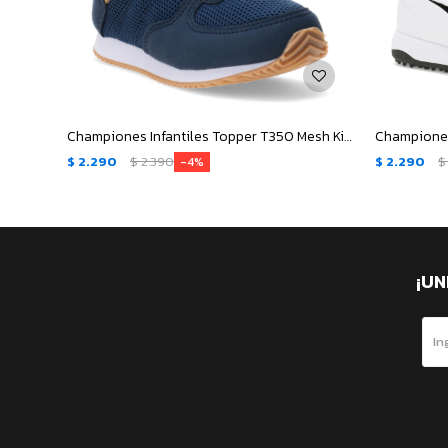
Championes Infantiles Topper T350 Mesh Kids - Azul Marino - Marrón Camel
$
2.290
$
2.390
$
2.290
$
4
¡UN