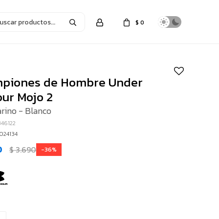
$
0
g
piones de Hombre Under
ur Mojo 2
rino - Blanco
346122
3024134
0
$
3.690
36