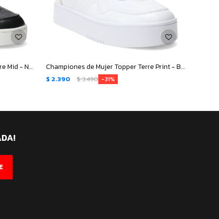
Championes Infantiles Topper Terre Mid - Negro
Championes de Mujer Topper Terre Print - Blanco
$
2.390
$
3.490
$
2.39
31
ADA!
E