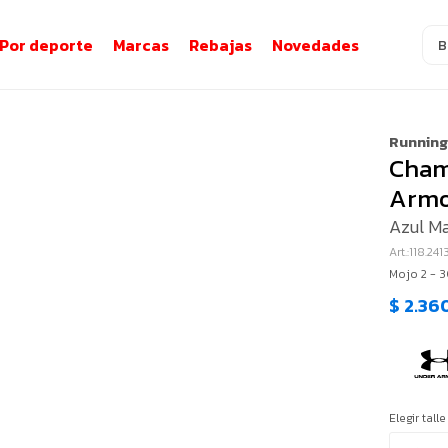
Por deporte
Marcas
Rebajas
Novedades
Runnin
Cham
Armo
Azul Ma
118.241
Mojo 2 - 
$
2.36
Elegir talle