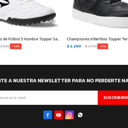
Championes de Fútbol 5 Hombre Topper San Ciro V TF - Blanco - Negro
2.690
$
2.290
$
2.590
14
11
ITE A NUESTRA NEWSLETTER PARA NO PERDERTE N
SUSCRIBIRM



