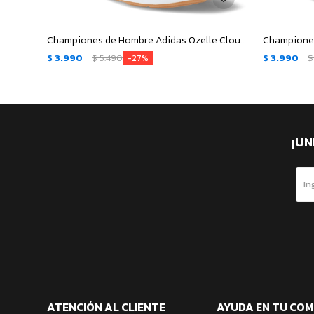
Championes de Hombre Adidas Ozelle Cloudfoam - Blanco - Gris
$
3.990
$
5.490
$
3.990
$
27
¡UN
ATENCIÓN AL CLIENTE
AYUDA EN TU CO