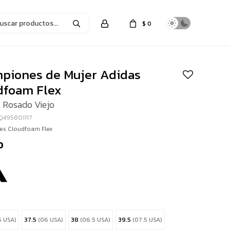
$
0
piones de Mujer Adidas
dfoam Flex
 Rosado Viejo
Q495801117
s Cloudfoam Flex
0
5 USA)
37.5
(06 USA)
38
(06.5 USA)
39.5
(07.5 USA)