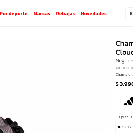
Por deporte
Marcas
Rebajas
Novedades
Cham
Clou
Negro -
009.H
Champione
$
3.99
Elegir talle
36.5
(05.