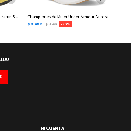
Championes de Hombre Adidas Ultrarun 5 - Blanco - Gris
Championes de Mujer Under Armour Aurora 3 - Negro
$
3.992
$
4.990
$
3.99
20
ADA!
E
MI CUENTA