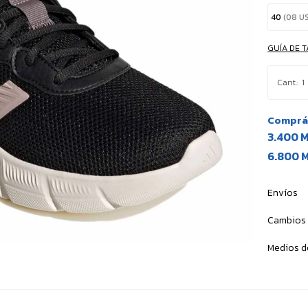
40
(08 U
GUÍA DE T
1
Comprá 
3.400 
6.800 
Envíos
Cambios 
Medios d