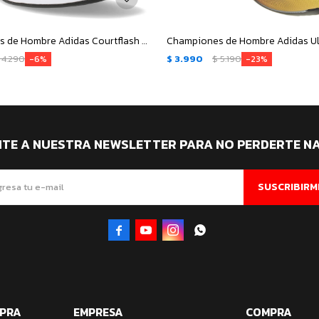
Championes de Hombre Adidas Courtflash Speed - Blanco - Negro
4.290
$
3.990
$
5.190
6
23
ITE A NUESTRA NEWSLETTER PARA NO PERDERTE N
SUSCRIBIRM




MPRA
EMPRESA
COMPRA