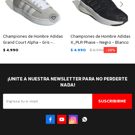
Championes de Hombre Adidas
Championes de Hombre Adidas
Grand Court Alpha - Gris -
X_PLR Phase - Negro - Blanco
Blanco
$
4.990
$
4.990
$
6.990
28
¡UNITE A NUESTRA NEWSLETTER PARA NO PERDERTE
NADA!
SUSCRIBIRME



