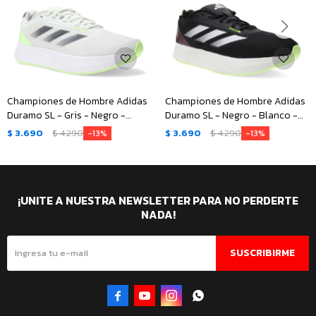
Championes de Hombre Adidas
Championes de Hombre Adidas
Duramo SL - Gris - Negro -
Duramo SL - Negro - Blanco -
Verde Fluo
Verde Fluo
$
3.690
$
4.290
$
3.690
$
4.290
13
13
¡UNITE A NUESTRA NEWSLETTER PARA NO PERDERTE
NADA!
SUSCRIBIRME



