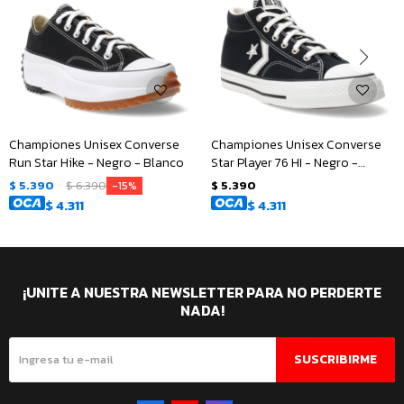
Championes Unisex Converse
Championes Unisex Converse
Run Star Hike - Negro - Blanco
Star Player 76 HI - Negro -
Blanco
$
5.390
$
6.390
$
5.390
15
$
4.311
$
4.311
¡UNITE A NUESTRA NEWSLETTER PARA NO PERDERTE
NADA!
SUSCRIBIRME