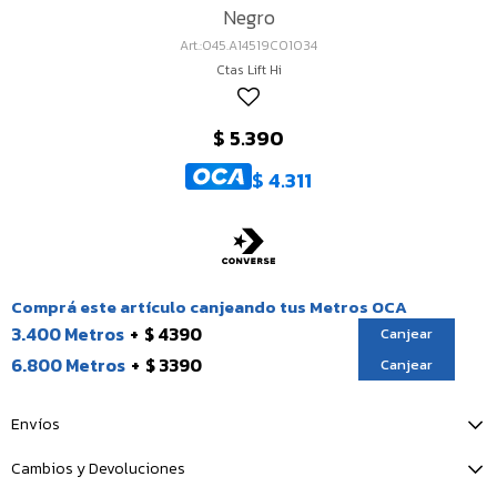
Negro
045.A14519C01034
Ctas Lift Hi
$
5.390
$
4.311
Comprá este artículo canjeando tus Metros OCA
3.400 Metros
$ 4390
Canjear
6.800 Metros
$ 3390
Canjear
Envíos
Cambios y Devoluciones