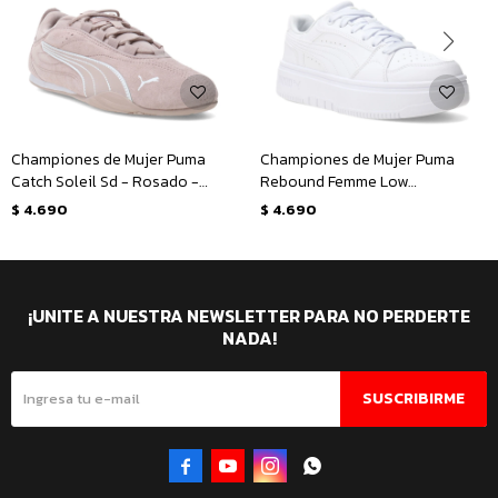
Championes de Mujer Puma
Championes de Mujer Puma
Catch Soleil Sd - Rosado -
Rebound Femme Low
Blanco
Plataforma - Blanco
$
4.690
$
4.690
¡UNITE A NUESTRA NEWSLETTER PARA NO PERDERTE
NADA!
SUSCRIBIRME



