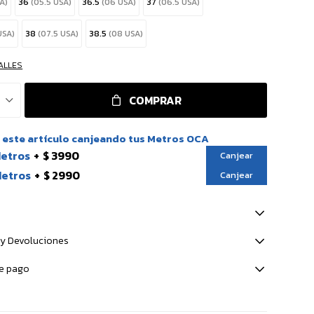
A)
36
(05.5 USA)
36.5
(06 USA)
37
(06.5 USA)
USA)
38
(07.5 USA)
38.5
(08 USA)
ALLES
COMPRAR
este artículo canjeando tus Metros OCA
Metros
$ 3990
Canjear
Metros
$ 2990
Canjear
y Devoluciones
e pago