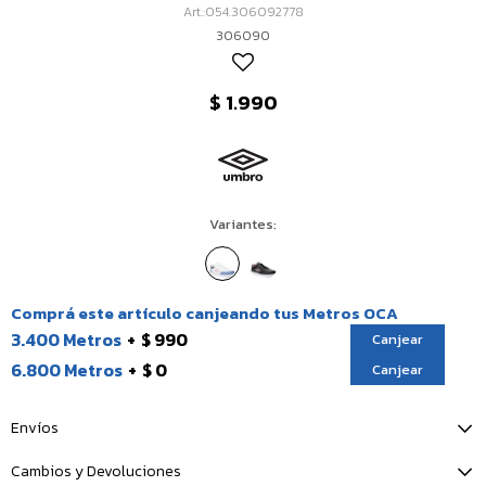
054.306092778
306090
$
1.990
Variantes:
Comprá este artículo canjeando tus Metros OCA
3.400 Metros
$ 990
Canjear
6.800 Metros
$ 0
Canjear
Envíos
Cambios y Devoluciones