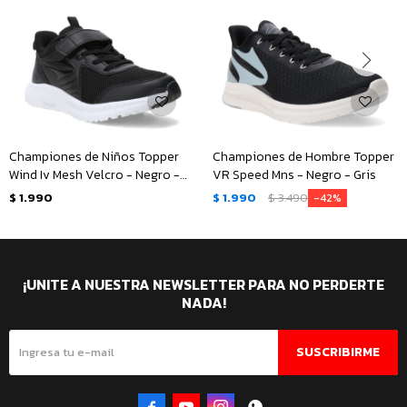
Championes de Niños Topper
Championes de Hombre Topper
Wind Iv Mesh Velcro - Negro -
VR Speed Mns - Negro - Gris
Blanco
$
1.990
$
1.990
$
3.490
42
¡UNITE A NUESTRA NEWSLETTER PARA NO PERDERTE
NADA!
SUSCRIBIRME