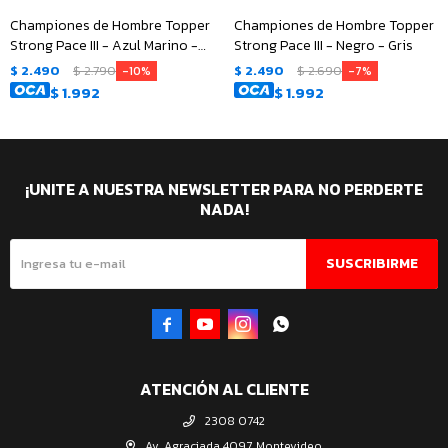
Championes de Hombre Topper
Championes de Hombre Topper
Strong Pace III - Azul Marino -
Strong Pace III - Negro - Gris
Gris
$
2.490
$
2.790
$
2.490
$
2.690
10
7
$
1.992
$
1.992
¡UNITE A NUESTRA NEWSLETTER PARA NO PERDERTE
NADA!
SUSCRIBIRME




ATENCIÓN AL CLIENTE
2308 0742
Av. Agraciada 4097, Montevideo