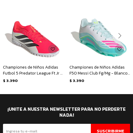
Championes de Niños Adidas
Championes de Niños Adidas
Futbol 5 Predator League Ft Jr -
F50 Messi Club Fg/Mg - Blanco
Rojo - Negro
- Verde
$
3.390
$
3.390
¡UNITE A NUESTRA NEWSLETTER PARA NO PERDERTE
NADA!
SUSCRIBIRME