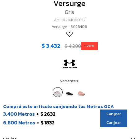
Versurge
Gris
118.284060157
Versurge - 3028406
$
3.432
$
4.290
20
Variantes:
Comprá este artículo canjeando tus Metros OCA
3.400 Metros
$ 2632
Canjear
6.800 Metros
$ 1832
Canjear