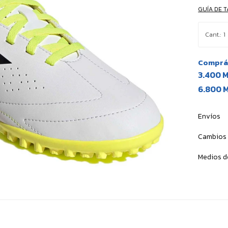
GUÍA DE T
1
Comprá 
3.400 
6.800 
Envíos
Cambios 
Medios d