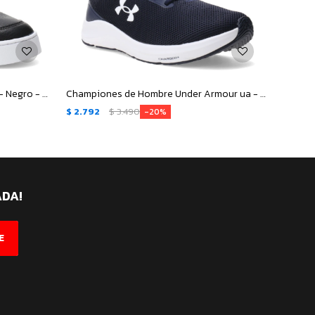
Championes Unisex Topper Terre - Negro - Gris
Championes de Hombre Under Armour ua - Azul Marino
$
2.792
$
3.490
$
2.80
20
ADA!
E