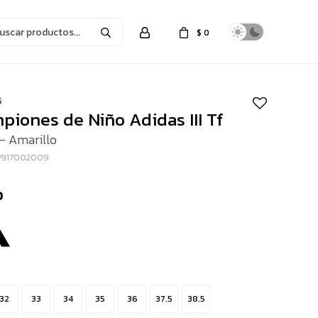
$
0
5
iones de Niño Adidas III Tf
- Amarillo
P917002009
0
32
33
34
35
36
37.5
38.5