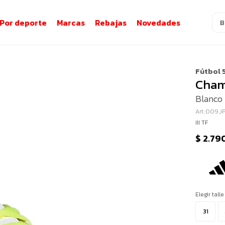
Por deporte
Marcas
Rebajas
Novedades
Fútbol 
Champ
Blanco 
009.J
III TF
$
2.79
Elegir talle
31