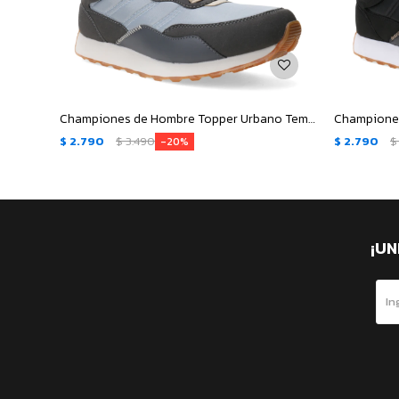
Championes de Hombre Topper Urbano Temple - Gris - Magenta
$
2.790
$
3.490
$
2.790
$
20
¡UN