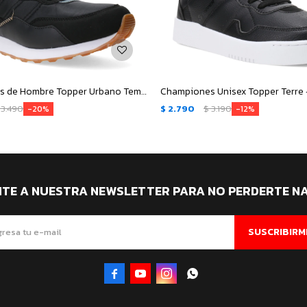
Championes de Hombre Topper Urbano Temple - Negro - Gris
3.490
$
2.790
$
3.190
20
12
ITE A NUESTRA NEWSLETTER PARA NO PERDERTE N
SUSCRIBIRM



