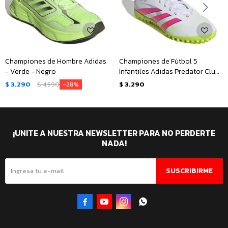
Championes de Hombre Adidas
Championes de Fútbol 5
- Verde - Negro
Infantiles Adidas Predator Club
- Blanco - Rosado - Amarillo
$
3.290
$
4.590
$
3.290
28
Lima
¡UNITE A NUESTRA NEWSLETTER PARA NO PERDERTE
NADA!
SUSCRIBIRME



