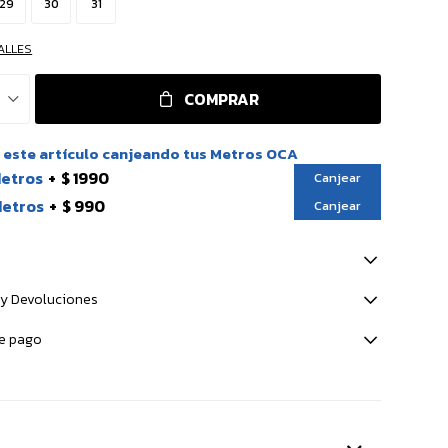
29
30
31
ALLES
COMPRAR
este artículo canjeando tus Metros OCA
Metros
$ 1990
Canjear
Metros
$ 990
Canjear
y Devoluciones
e pago