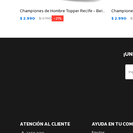
Championes de Hombre Topper Recife - Beige - Marrón
$
2.990
$
3.790
$
2.990
$
21
¡UN
ATENCIÓN AL CLIENTE
AYUDA EN TU CO
Envíos