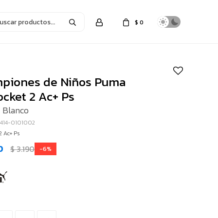
$
0
g
piones de Niños Puma
ocket 2 Ac+ Ps
- Blanco
2414-0101002
2 Ac+ Ps
0
$
3.190
6