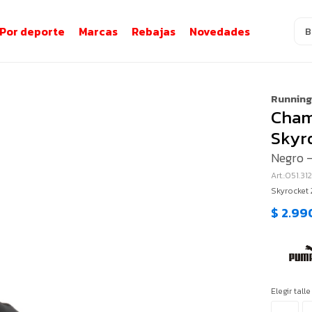
Por deporte
Marcas
Rebajas
Novedades
Runnin
Cham
Skyr
Negro 
051.31
Skyrocket 
$
2.99
Elegir talle