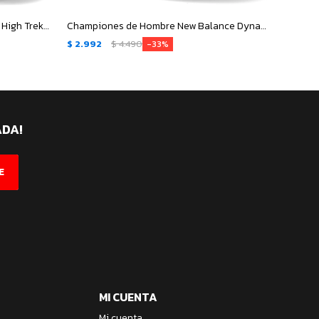
Championes Unisex Topper Grove High Trekking - Gris - Negro
Championes de Hombre New Balance DynaSoft Lowky RC - Gris - Azul Marino
$
2.992
$
4.490
$
3.19
33
ADA!
E
MI CUENTA
Mi cuenta