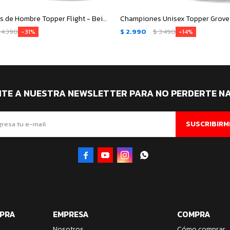
Championes de Hombre Topper Flight - Beige - Negro - Rosado Coral
4.390
$
2.990
$
3.490
31
14
ITE A NUESTRA NEWSLETTER PARA NO PERDERTE N
SUSCRIBIRM




MPRA
EMPRESA
COMPRA
Nosotros
Cómo comprar