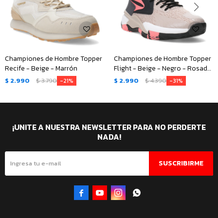
Championes de Hombre Topper
Championes de Hombre Topper
Recife - Beige - Marrón
Flight - Beige - Negro - Rosado
Coral
$
2.990
$
3.790
$
2.990
$
4.390
21
31
¡UNITE A NUESTRA NEWSLETTER PARA NO PERDERTE
NADA!
SUSCRIBIRME



