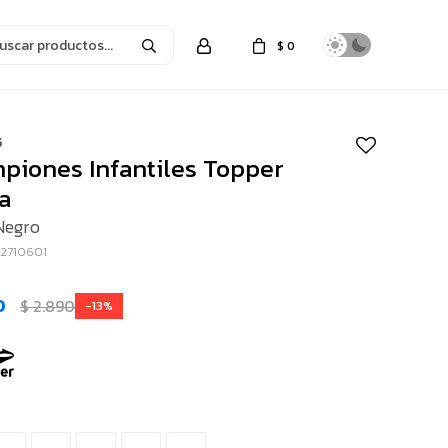
$
0
5
piones Infantiles Topper
ra
Negro
02710601
0
$
2.890
13