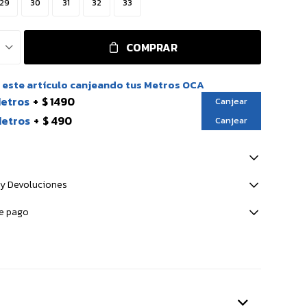
29
30
31
32
33
COMPRAR
este artículo canjeando tus Metros OCA
Metros
$ 1490
Canjear
Metros
$ 490
Canjear
y Devoluciones
e pago