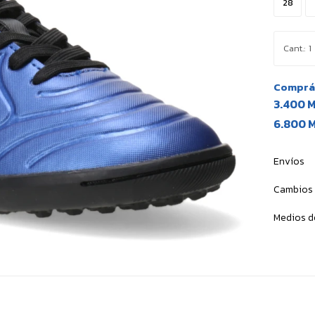
28
1
Comprá 
3.400 
6.800 
Envíos
Cambios 
Medios d