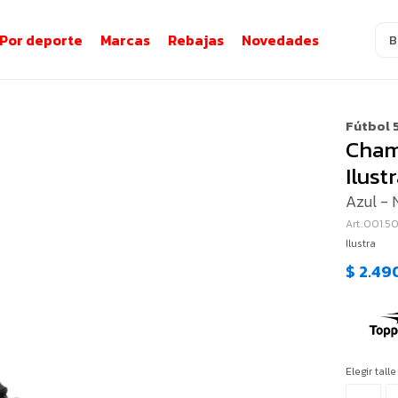
Por deporte
Marcas
Rebajas
Novedades
Fútbol 
Cham
Ilust
Azul - 
001.5
Ilustra
$
2.49
Elegir talle