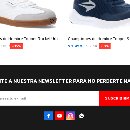
Championes de Hombre Topper Rocket Urbano - Blanco - Gris - Negro
3.890
$
2.490
$
2.790
35
10
ITE A NUESTRA NEWSLETTER PARA NO PERDERTE N
SUSCRIBIRM



