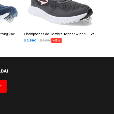
Championes de Hombre Topper Strong Pace III - Azul Marino - Gris
Championes de Hombre Topper Wind 5 - Gris - Rosado
$
2.590
$
2.990
$
2.59
13
ADA!
E