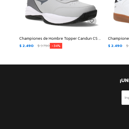
Championes de Hombre Topper Candun CS - Gris - Negro
$
2.490
$
3.790
$
2.490
$
34
¡UN