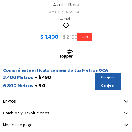
Azul - Rosa
001.502696688
Lambi II
$
1.490
$
2.190
31
Comprá este artículo canjeando tus Metros OCA
3.400 Metros
$ 490
Canjear
6.800 Metros
$ 0
Canjear
Envíos
Cambios y Devoluciones
Medios de pago