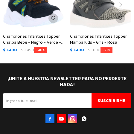
Championes Infantiles Topper
Championes Infantiles Topper
Chalpa Bebe - Negro - Verde -
Mamba Kids - Gris - Rosa
Anaranjado
$
1.490
$
2.490
$
1.490
$
1.890
40
21
¡UNITE A NUESTRA NEWSLETTER PARA NO PERDERTE
NADA!
SUSCRIBIRME



