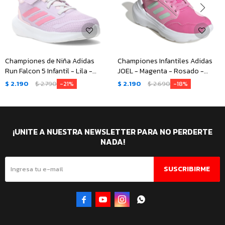
Championes de Niña Adidas
Championes Infantiles Adidas
Run Falcon 5 Infantil - Lila -
JOEL - Magenta - Rosado -
Rosa
Verde Menta
$
2.190
$
2.790
$
2.190
$
2.690
21
18
¡UNITE A NUESTRA NEWSLETTER PARA NO PERDERTE
NADA!
SUSCRIBIRME



