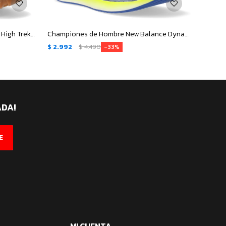
Championes Unisex Topper Grove High Trekking - Gris - Negro
Championes de Hombre New Balance DynaSoft Lowky RC - Gris - Azul Marino
$
2.992
$
4.490
$
3.09
33
ADA!
E
MI CUENTA