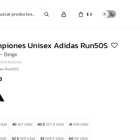
$
0
piones Unisex Adidas Run50S
- Beige
G655402004
es Run50S
0
USA)
40
(07 USA)
40.5
(07.5 USA)
41
(08 USA)
USA)
42.5
(09 USA)
43
(09.5 USA)
44
(10 USA)