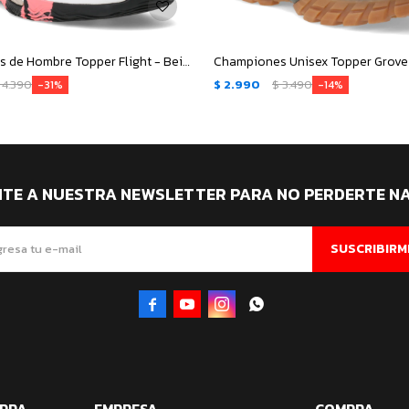
Championes de Hombre Topper Flight - Beige - Negro - Rosado Coral
4.390
$
2.990
$
3.490
31
14
ITE A NUESTRA NEWSLETTER PARA NO PERDERTE N
SUSCRIBIRM




MPRA
EMPRESA
COMPRA