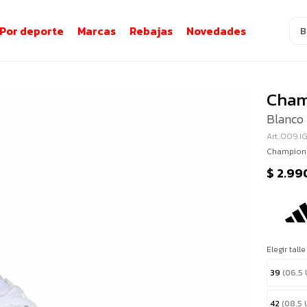
Por deporte
Marcas
Rebajas
Novedades
Cham
Blanco 
009.I
Champion
$
2.99
Elegir talle
39
(06.5 
42
(08.5 