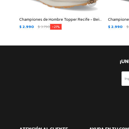
Championes de Hombre Topper Recife - Beige - Marrón
$
2.990
$
3.790
$
2.990
$
21
¡UN
ATENCIÓN AL CLIENTE
AYUDA EN TU CO