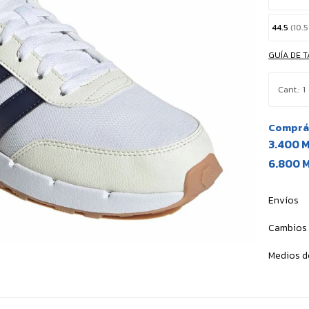
44.5
(10.
GUÍA DE T
1
Comprá 
3.400 
6.800 
Envíos
Cambios 
Medios d