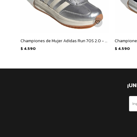
Championes de Mujer Adidas Run 70S 2.0 - Plateado - Beige
$
4.590
$
4.590
¡UN