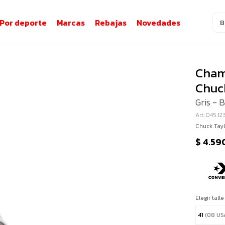
Por deporte
Marcas
Rebajas
Novedades
Cham
Chuck
Gris - 
045.1
Chuck Tayl
$
4.59
Elegir talle
41
(08 US