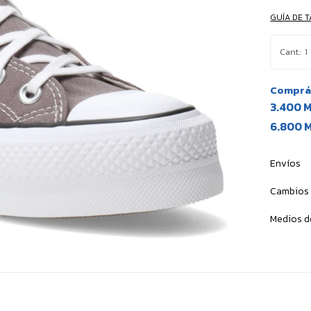
GUÍA DE T
1
Comprá 
3.400 
6.800 
Envíos
Cambios 
Medios d