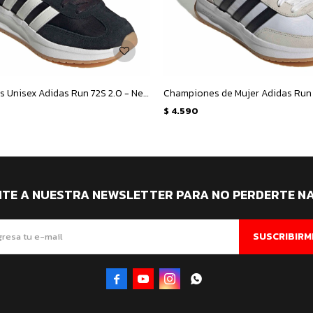
Championes Unisex Adidas Run 72S 2.0 - Negro - Blanco
$
4.590
ITE A NUESTRA NEWSLETTER PARA NO PERDERTE N
SUSCRIBIRM



