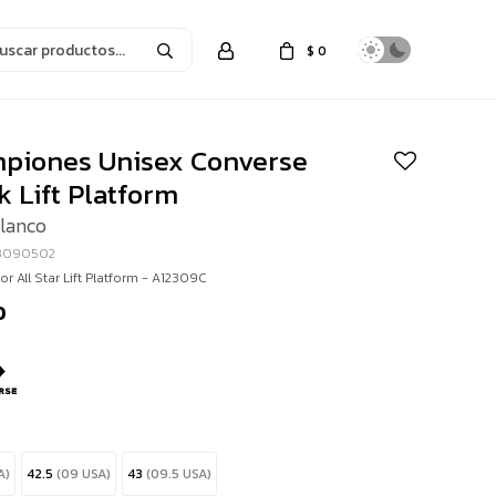
$
0
piones Unisex Converse
 Lift Platform
Blanco
23090502
or All Star Lift Platform - A12309C
0
A)
42.5
(09 USA)
43
(09.5 USA)