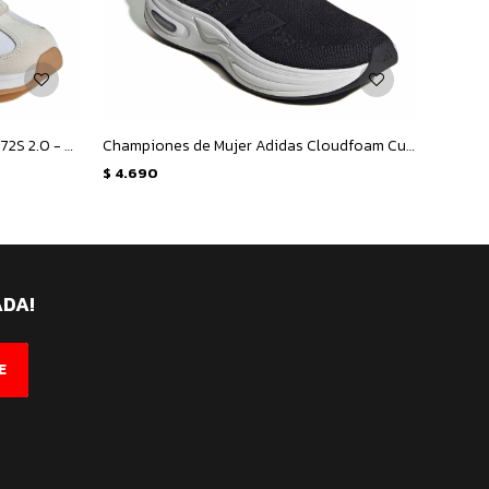
Championes de Mujer Adidas Run 72S 2.0 - Blanco - Negro
Championes de Mujer Adidas Cloudfoam Cuxxion - Negro - Blanco
$
4.690
$
4.69
ADA!
E