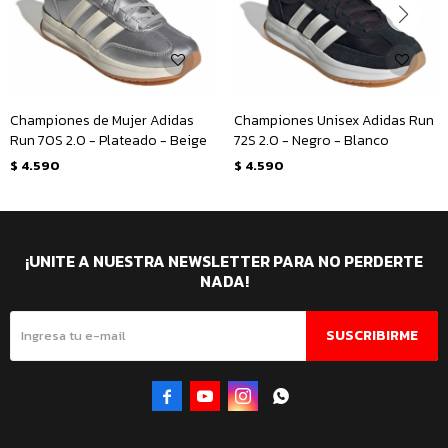
Championes de Mujer Adidas
Championes Unisex Adidas Run
Run 70S 2.0 - Plateado - Beige
72S 2.0 - Negro - Blanco
$
4.590
$
4.590
¡UNITE A NUESTRA NEWSLETTER PARA NO PERDERTE
NADA!
SUSCRIBIRME



