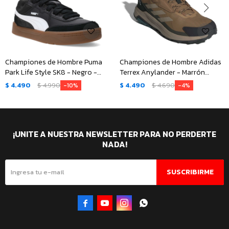
Championes de Hombre Puma
Championes de Hombre Adidas
Park Life Style SK8 - Negro -
Terrex Anylander - Marrón
Blanco
Tierra - Negro
$
4.490
$
4.990
$
4.490
$
4.690
10
4
¡UNITE A NUESTRA NEWSLETTER PARA NO PERDERTE
NADA!
SUSCRIBIRME



