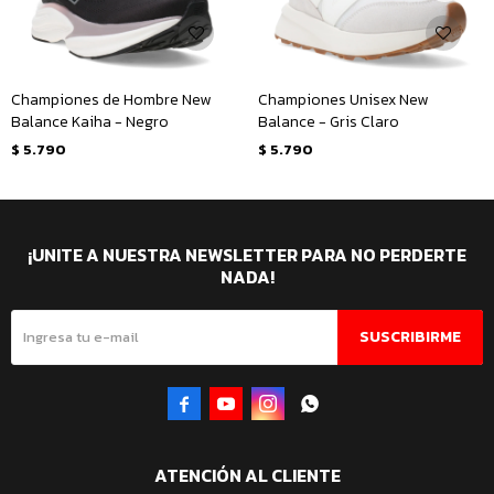
Championes de Hombre New
Championes Unisex New
Balance Kaiha - Negro
Balance - Gris Claro
$
5.790
$
5.790
¡UNITE A NUESTRA NEWSLETTER PARA NO PERDERTE
NADA!
SUSCRIBIRME




ATENCIÓN AL CLIENTE