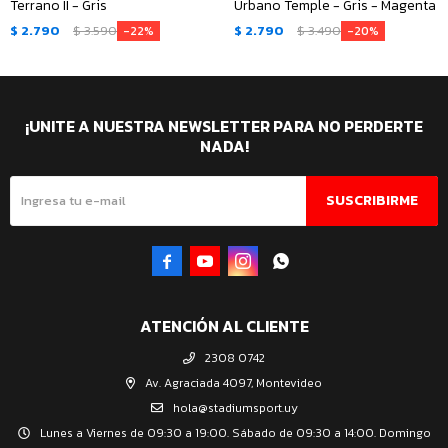
Terrano II - Gris
Urbano Temple - Gris - Magenta
$
2.790
$
3.590
$
2.790
$
3.490
22
20
¡UNITE A NUESTRA NEWSLETTER PARA NO PERDERTE
NADA!
SUSCRIBIRME




ATENCIÓN AL CLIENTE
2308 0742
Av. Agraciada 4097, Montevideo
hola@stadiumsport.uy
Lunes a Viernes de 09:30 a 19:00. Sábado de 09:30 a 14:00. Domingo